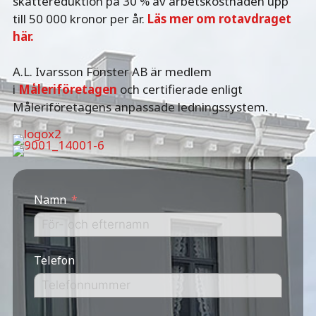
skattereduktion på 30 % av arbetskostnaden upp
till 50 000 kronor per år.
Läs mer om rotavdraget
här.
A.L. Ivarsson Fönster AB är medlem
i
Måleriföretagen
och certifierade enligt
Måleriföretagens anpassade ledningssystem.
Namn
Telefon