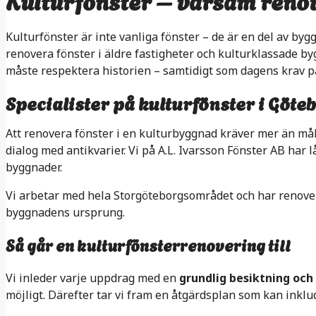
Kulturfönster – varsam renov
Kulturfönster är inte vanliga fönster – de är en del av bygg
renovera fönster i äldre fastigheter och kulturklassade by
måste respektera historien – samtidigt som dagens krav på
Specialister på kulturfönster i Göte
Att renovera fönster i en kulturbyggnad kräver mer än må
dialog med antikvarier. Vi på A.L. Ivarsson Fönster AB har 
byggnader.
Vi arbetar med hela Storgöteborgsområdet och har renover
byggnadens ursprung.
Så går en kulturfönsterrenovering till
Vi inleder varje uppdrag med en
grundlig besiktning oc
möjligt. Därefter tar vi fram en åtgärdsplan som kan inklu