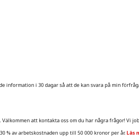
Jag samtycker till att denna webbplats lagrar min inlämnade information i 30 dagar så att de kan svara på min för
g. Välkommen att kontakta oss om du har några frågor! Vi jo
30 % av arbetskostnaden upp till 50 000 kronor per år.
Läs 